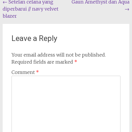
Post
←
Setelan celana yang
Gaun Amethyst dan Aqua
diperbarui // navy velvet
→
navigation
blazer
Leave a Reply
Your email address will not be published.
Required fields are marked
*
Comment
*