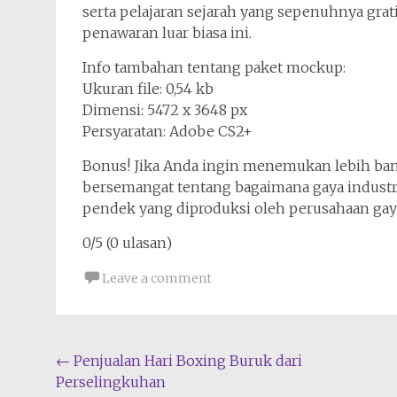
serta pelajaran sejarah yang sepenuhnya grati
penawaran luar biasa ini.
Info tambahan tentang paket mockup:
Ukuran file: 0,54 kb
Dimensi: 5472 x 3648 px
Persyaratan: Adobe CS2+
Bonus! Jika Anda ingin menemukan lebih bany
bersemangat tentang bagaimana gaya industri
pendek yang diproduksi oleh perusahaan gay
0/5 (0 ulasan)
Leave a comment
Post
←
Penjualan Hari Boxing Buruk dari
Perselingkuhan
navigation