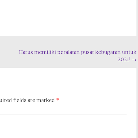
Harus memiliki peralatan pusat kebugaran untuk
2021!
→
uired fields are marked
*